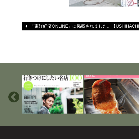
「東洋経済ONLINE」に掲載されました。【USHIHACH
」に掲載さ
東京カレンダー「行きつけにし
「開店ポータル」に掲載され