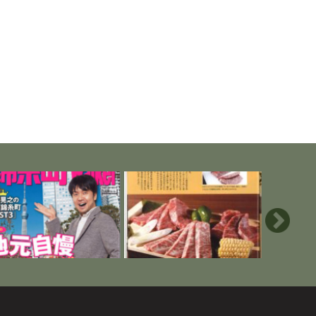
糸町ウォーカーに掲載されま
東京カレンダー「史上最強の名
「東洋経済O